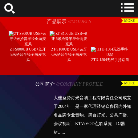
MORE
产品展示
///MODELS
ZT-S800UB USB+蓝牙
ZT-S100UB USB+蓝牙
8米拾音半径全向麦克
6米拾音半径全向麦克
风
风
ZTU-1504无线手持话筒
MORE
公司简介
///C0MPANY PROFILE
大连圣赞灯光音响工程有限责任公司成立
于2004年，是一家代理经销众多国内外知
名品牌专业音响、舞台灯光、公共广播、
会议视听、KTV/VOD点歌系统、DJ器
材......