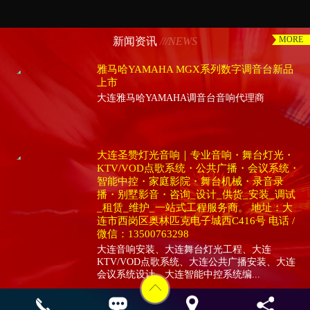
MORE
新闻资讯
///NEWS
雅马哈YAMAHA MGX系列数字调音台新品
上市
大连雅马哈YAMAHA调音台音响代理商
大连圣赞灯光音响｜专业音响・舞台灯光・
KTV/VOD点歌系统・公共广播・会议系统・
智能中控・家庭影院・舞台机械・录音录
播・别墅影音・咨询_设计_供货_安装_调试
_租赁_维护_一站式工程服务商。 地址：大
连市西岗区奥林匹克电子城西C416号 电话 /
微信：13500763298
大连音响安装、大连舞台灯光工程、大连
KTV/VOD点歌系统、大连公共广播安装、大连
会议系统设计、大连智能中控系统编...