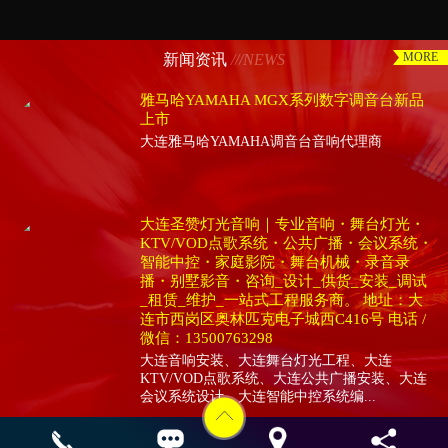
MORE
新闻资讯
///NEWS
雅马哈YAMAHA MGX系列数字调音台新品
上市
大连雅马哈YAMAHA调音台音响代理商
大连圣赞灯光音响｜专业音响・舞台灯光・
KTV/VOD点歌系统・公共广播・会议系统・
智能中控・家庭影院・舞台机械・录音录
播・别墅影音・咨询_设计_供货_安装_调试
_租赁_维护_一站式工程服务商。 地址：大
连市西岗区奥林匹克电子城西C416号 电话 /
微信：13500763298
大连音响安装、大连舞台灯光工程、大连
KTV/VOD点歌系统、大连公共广播安装、大连
会议系统设计、大连智能中控系统编...