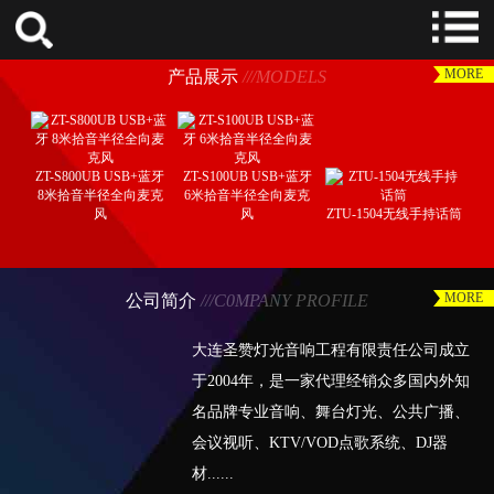
MORE
产品展示
///MODELS
ZT-S800UB USB+蓝牙
ZT-S100UB USB+蓝牙
8米拾音半径全向麦克
6米拾音半径全向麦克
风
风
ZTU-1504无线手持话筒
MORE
公司简介
///C0MPANY PROFILE
大连圣赞灯光音响工程有限责任公司成立
于2004年，是一家代理经销众多国内外知
名品牌专业音响、舞台灯光、公共广播、
会议视听、KTV/VOD点歌系统、DJ器
材......